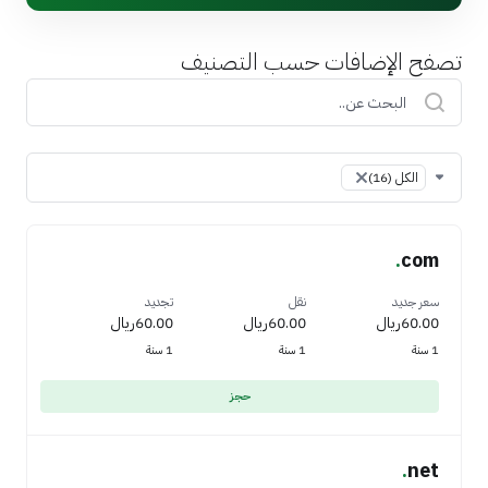
تصفح الإضافات حسب التصنيف
Table Filter
الكل (16)
×
.
com
سعر جديد
نقل
تجديد
60.00ريال
60.00ريال
60.00ريال
1 سنة
1 سنة
1 سنة
حجز
.
net